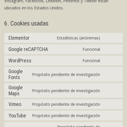
Instagram, Facebook, LinkedIn, Pinterest y Twitter están
ubicados en los Estados Unidos.
6. Cookies usadas
Elementor
Estadísticas (anónimas)
Consent
to
Google reCAPTCHA
Funcional
Consent
service
to
WordPress
Funcional
elementor
Consent
service
to
Google
google-
Propósito pendiente de investigación
Fonts
Consent
service
recaptcha
to
wordpress
Google
Propósito pendiente de investigación
service
Maps
Consent
google-
to
Vimeo
Propósito pendiente de investigación
fonts
Consent
service
to
google-
YouTube
Propósito pendiente de investigación
Consent
service
maps
to
Propósito pendiente de