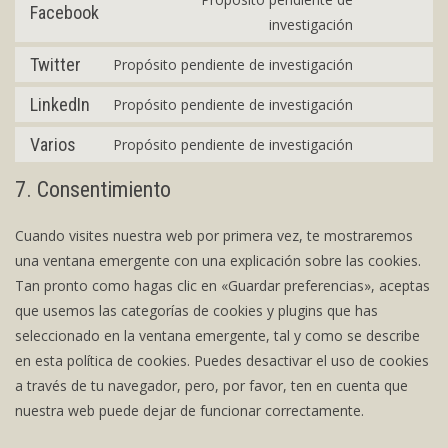
vimeo
Facebook
service
Consent
investigación
youtube
to
Twitter
Propósito pendiente de investigación
service
Consent
facebook
to
LinkedIn
Propósito pendiente de investigación
Consent
service
to
Varios
Propósito pendiente de investigación
twitter
Consent
service
to
7. Consentimiento
linkedin
service
varios
Cuando visites nuestra web por primera vez, te mostraremos
una ventana emergente con una explicación sobre las cookies.
Tan pronto como hagas clic en «Guardar preferencias», aceptas
que usemos las categorías de cookies y plugins que has
seleccionado en la ventana emergente, tal y como se describe
en esta política de cookies. Puedes desactivar el uso de cookies
a través de tu navegador, pero, por favor, ten en cuenta que
nuestra web puede dejar de funcionar correctamente.